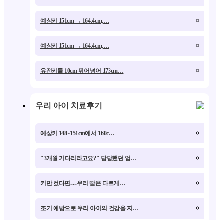
예상키 151cm → 164.4cm,…
성조
예상키 151cm → 164.4cm,…
성조
유전키를 10cm 뛰어넘어 173cm…
성호
우리 아이 치료후기
예상키 148~151cm에서 160c…
우리
"3개월 기다리라고요?" 답답했던 엄…
맞벌
키만 컸다면.....우리 딸은 다르게…
대학
조기 예방으로 우리 아이의 건강을 지…
기특