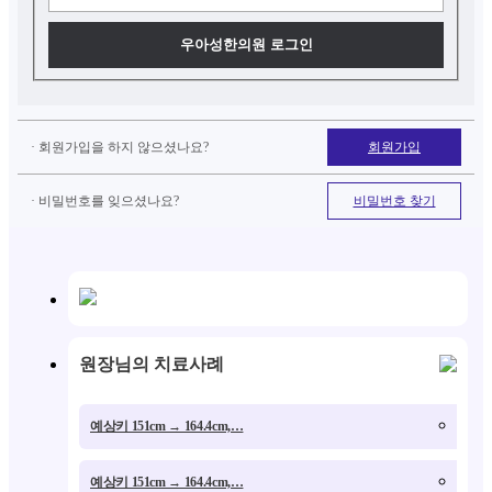
우아성한의원 로그인
· 회원가입을 하지 않으셨나요?
회원가입
· 비밀번호를 잊으셨나요?
비밀번호 찾기
원장님의 치료사례
예상키 151cm → 164.4cm,…
유전
예상키 151cm → 164.4cm,…
12