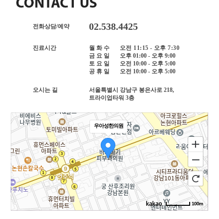
02.538.4425
전화상담/예약
진료시간
월 화 수
오전 11:15 - 오후 7:30
금 요 일
오후 01:00 - 오후 9:00
토 요 일
오전 10:00 - 오후 5:00
공 휴 일
오전 10:00 - 오후 5:00
오시는 길
서울특별시 강남구 봉은사로 218,
트라이업타워 3층
우아성한의원
100m
로드뷰
길찾기
지도 크게 보기